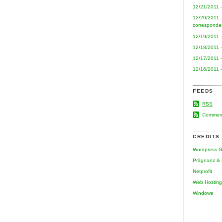
12/21/2011 
12/20/2011 
correspond
12/19/2011 
12/18/2011 
12/17/2011 
12/16/2011 
FEEDS
RSS
Commen
CREDITS
Wordpress 
Prägnanz & 
Netprofit
Web Hosting
Windows