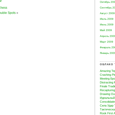
Октябрь 20
Chess
Сентябрь 2
ouble Spots
»
Август 2009
Июль 2009
Июнь 2009
Май 2009
Апрель 200
Март 2009
Февраль 20
Январь 200
ОБЛАКО 
Amazing
Те
Crashing
Pi
Meeting
Бр
Distracting
Finale
Tradi
Recapturing
Drawing Ou
Идеальный
Consolidati
Сила
Удар
Тактическа
Rook
First