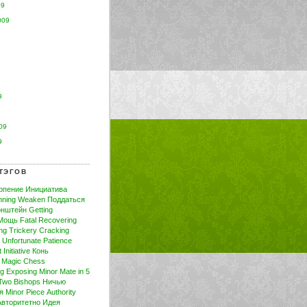
09
009
9
09
9
ТЭГОВ
рпение
Инициатива
nning
Weaken
Поддаться
онштейн
Getting
Мощь
Fatal
Recovering
ng
Trickery
Cracking
Unfortunate
Patience
t
Initiative
Конь
Magic
Chess
ng
Exposing
Minor
Mate in 5
Two Bishops
Ничью
я
Minor Piece
Authority
Авторитетно
Идея