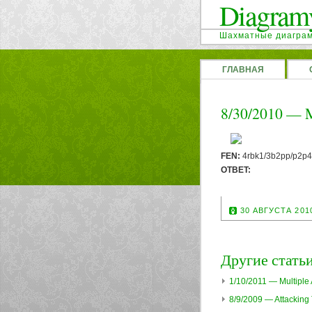
Diagram
Шахматные диагра
ГЛАВНАЯ
8/30/2010 — Mu
FEN:
4rbk1/3b2pp/p2p4
OTBET:
1. Bc4
30 АВГУСТА 201
Другие статьи
1/10/2011 — Multiple 
8/9/2009 — Attacking