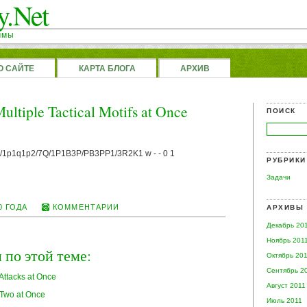
y.Net
ммы
О САЙТЕ
КАРТА БЛОГА
АРХИВ
ltiple Tactical Motifs at Once
ПОИСК
/1p1q1p2/7Q/1P1B3P/PB3PP1/3R2K1 w - - 0 1
РУБРИКИ
Задачи
0 ГОДА
КОММЕНТАРИИ
АРХИВЫ
Декабрь 20
Ноябрь 201
 по этой теме:
Октябрь 20
Сентябрь 2
Attacks at Once
Август 2011
 Two at Once
Июль 2011