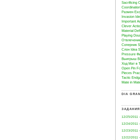
Sacrificing
C
Coordinatio
Размен
Ex
Invasion
Ide
Important
A
Clever
Acti
Material
Def
Playing
Dou
Отвлечени
Соперник
S
Слон
Idea
S
Pressure
Ф
Выигрыш
B
Ход
Мат в
Open
Pin
Fo
Pieces
Prac
Tactic
Endg
Mate in
Mat
DIA GRA
ЗАДАНИЯ
12/25/2011 
12/24/2011 
12/23/2011 
12/22/2011 