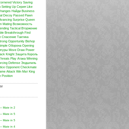
ornered
Victory
Saving
n
Setting Up
Серия
Like
changes
Найди
Business
al
Decoy
Passed Pawn
dvancing
Surprise
Queen
on
Mating
Возможность
ending
Tactical
Вторжение
ble
Breakthrough
Find
е
Спасение
Тактика
trong
Opportunity
Bishop
imple
Оборона
Opening
игуры
Move
Draw
Power
ack
Knight
Защита
Король
Threats
Play
Атака
Winning
rcing
Defense
Эндшпиль
tice
Opponent
Checkmate
ame
Attack
Win
Мат
King
e
Position
MY
— Mate in 2
— Mate in 5
— Mate in 5
— Mate in 4