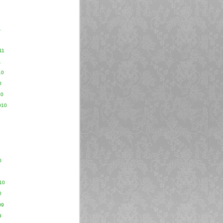
1
11
1
10
0
10
010
0
10
0
09
9