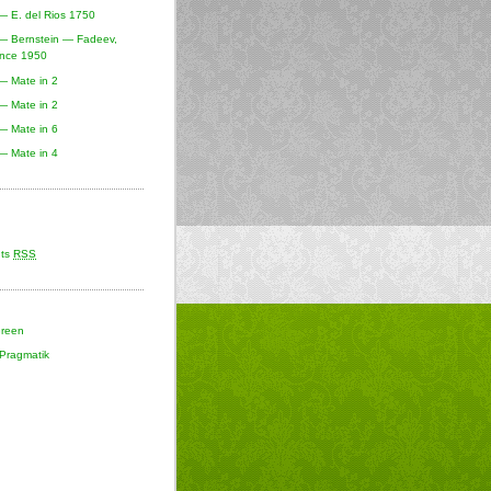
— E. del Rios 1750
— Bernstein — Fadeev,
ence 1950
— Mate in 2
— Mate in 2
— Mate in 6
— Mate in 4
ts
RSS
Green
Pragmatik