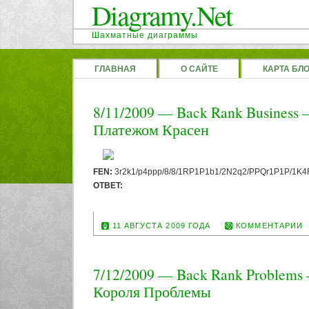
Diagramy.Net
Шахматные диаграммы
ГЛАВНАЯ
О САЙТЕ
КАРТА БЛ
8/11/2009 — Back Rank Business
Платежом Красен
FEN:
3r2k1/p4ppp/8/8/1RP1P1b1/2N2q2/PPQr1P1P/1K4R1
OTBET:
1. Qxd2 Rxd2 2. Rb8+
11 АВГУСТА 2009 ГОДА
КОММЕНТАРИИ
7/12/2009 — Back Rank Problems
Короля Проблемы