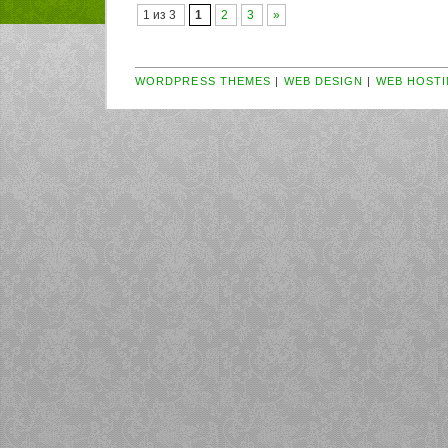
1 из 3
1
2
3
»
WORDPRESS THEMES
|
WEB DESIGN
|
WEB HOSTI