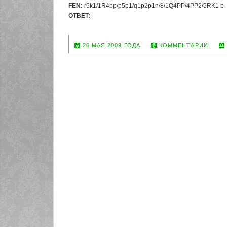
FEN:
r5k1/1R4bp/p5p1/q1p2p1n/8/1Q4PP/4PP2/5RK1 b - 
OTBET:
1...c4 2. Qxc4 Kh8
26 МАЯ 2009 ГОДА
КОММЕНТАРИИ