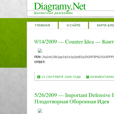
Diagramy.Net
Шахматные диаграммы
ГЛАВНАЯ
О САЙТЕ
КАРТА БЛ
9/14/2009 — Counter Idea — Кон
FEN:
2rq1rk1/3b1pp1/p1n1p2p/8/1p2N3/P3PN2/1b3PPP/
OTBET:
1. Qc2 Bxc1 2. Nf6+ gxf6 3. Qh7#
14 СЕНТЯБРЯ 2009 ГОДА
КОММЕНТАРИ
5/26/2009 — Important Defensive 
Плодотворная Оборонная Идея